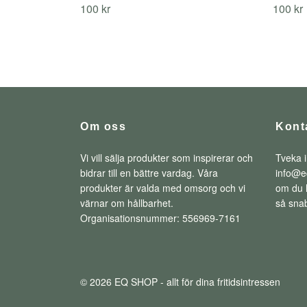
100 kr
100 kr
Om oss
Kont
Vi vill sälja produkter som inspirerar och
Tveka i
bidrar till en bättre vardag. Våra
info@e
produkter är valda med omsorg och vi
om du h
värnar om hållbarhet.
så snab
Organisationsnummer: 556969-7161
© 2026 EQ SHOP - allt för dina fritidsintressen