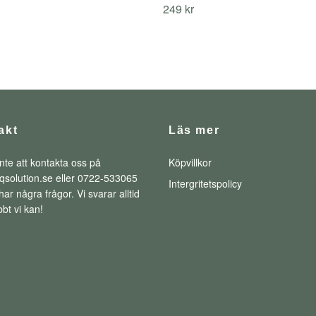
249 kr
akt
Läs mer
nte att kontakta oss på
Köpvillkor
qsolution.se
eller 0722-533065
Intergritetspolicy
ar några frågor. Vi svarar alltid
bt vi kan!