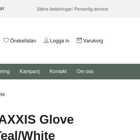
Säkra betalningar/ Personlig service
Önskelistan
Logga in
Varukorg
ering
Kampanj
Kontakt
Om oss
ite
AXXIS Glove
eal/White