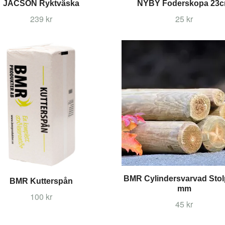
JACSON Ryktväska
NYBY Foderskopa 23
239 kr
25 kr
BMR Cylindersvarvad Stol
BMR Kutterspån
mm
100 kr
45 kr