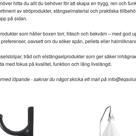
över hitta du allt du behöver för att skapa en trygg, ren och funk
ortiment av ströprodukter, stängselmaterial och praktiska tillbehö
pp på sidan.
röprodukter som håller boxen torr, fräsch och bekväm – med go
preferenser, oavsett om du söker spån, pellets eller halmliknan
selstolpar, tråd och elstängselprodukter som ger säker inhägnad
a med fokus på kvalitet, funktion och lång livslängd.
rmed löpande - saknar du något skicka ett mail på
info@eqsolut