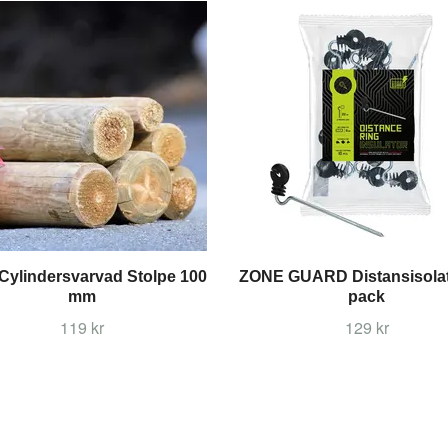
ylindersvarvad Stolpe 100
ZONE GUARD Distansisolat
mm
pack
119 kr
129 kr