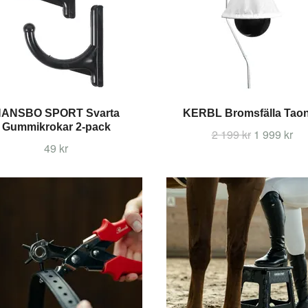
ANSBO SPORT Svarta
KERBL Bromsfälla Tao
Gummikrokar 2-pack
2 199 kr
1 999 kr
49 kr