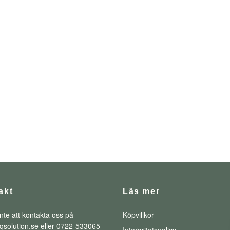
akt
Läs mer
nte att kontakta oss på
Köpvillkor
qsolution.se
eller 0722-533065
Intergritetspolicy