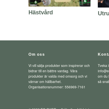
Hästvård
Utr
Om oss
Kont
Vi vill sälja produkter som inspirerar och
Tveka i
bidrar till en bättre vardag. Våra
info@e
produkter är valda med omsorg och vi
om du h
värnar om hållbarhet.
så snab
Organisationsnummer: 556969-7161