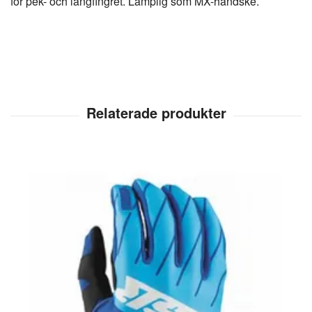
för pek- och långfingret. Lämplig som MX-handske.