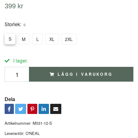
399 kr
Storlek:
S
S
M
L
XL
2XL
I lager.
LÄGG I VARUKORG
Dela
Artikelnummer:
M031-12-S
Leverantör:
O'NEAL