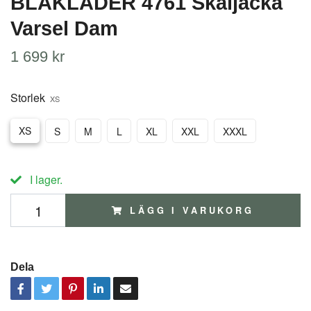
BLÅKLÄDER 4761 Skaljacka
Varsel Dam
1 699 kr
Storlek
XS
XS
S
M
L
XL
XXL
XXXL
I lager.
LÄGG I VARUKORG
Dela