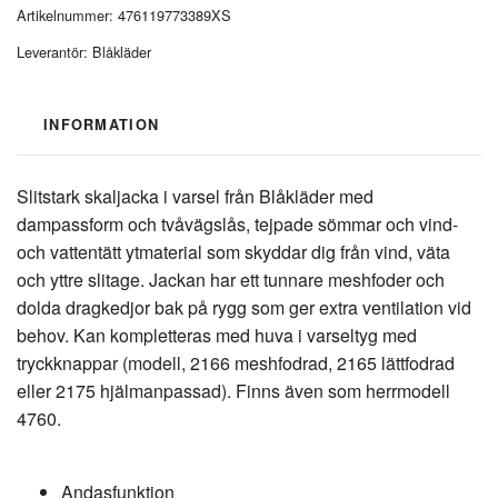
Artikelnummer:
476119773389XS
Leverantör:
Blåkläder
INFORMATION
Slitstark skaljacka i varsel från Blåkläder med
dampassform och tvåvägslås, tejpade sömmar och vind-
och vattentätt ytmaterial som skyddar dig från vind, väta
och yttre slitage. Jackan har ett tunnare meshfoder och
dolda dragkedjor bak på rygg som ger extra ventilation vid
behov. Kan kompletteras med huva i varseltyg med
tryckknappar (modell, 2166 meshfodrad, 2165 lättfodrad
eller 2175 hjälmanpassad). Finns även som herrmodell
4760.
Andasfunktion