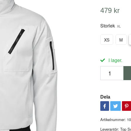
479 kr
Storlek
XL
XS
M
I lager.
Dela
Artikelnummer:
10
Leverantör:
Top S