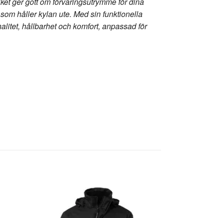
ilket ger gott om förvaringsutrymme för dina
som håller kylan ute. Med sin funktionella
nalitet, hållbarhet och komfort, anpassad för
MATTERHORN 
Dam Marin
749 k
1 249 kr