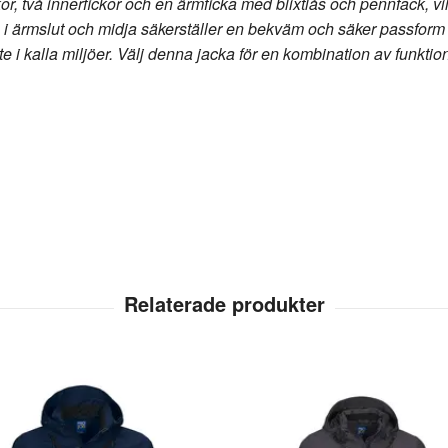
ckor, två innerfickor och en ärmficka med blixtlås och pennfack, v
a i ärmslut och midja säkerställer en bekväm och säker passform 
te i kalla miljöer. Välj denna jacka för en kombination av funktio