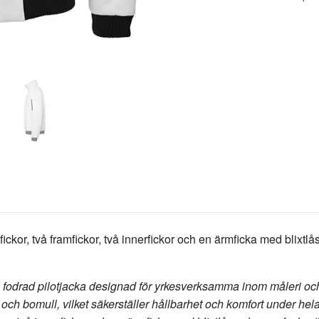
ckor, två framfickor, två innerfickor och en ärmficka med blixt
 fodrad pilotjacka designad för yrkesverksamma inom måleri oc
r och bomull, vilket säkerställer hållbarhet och komfort under he