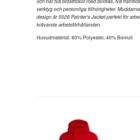
och har två bröstfickor med blixtlås, två framfi
verktyg och personliga tillhörigheter. Muddarn
design är 5026 Painter's Jacket perfekt för arbe
krävande arbetsförhållanden.
Huvudmaterial: 60% Polyester, 40% Bomull