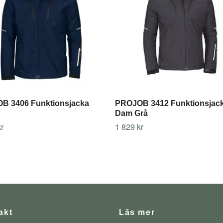
B 3406 Funktionsjacka
PROJOB 3412 Funktionsjac
Dam Grå
r
1 829 kr
akt
Läs mer