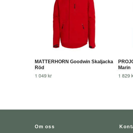
MATTERHORN Goodwin Skaljacka
PROJO
Röd
Marin
1 049 kr
1 829 k
Om oss
Kont