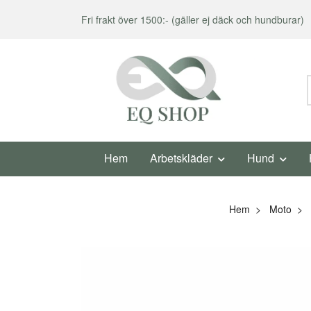
Fri frakt över 1500:- (gäller ej däck och hundburar)
Hem
Arbetskläder
Hund
Hem
Moto