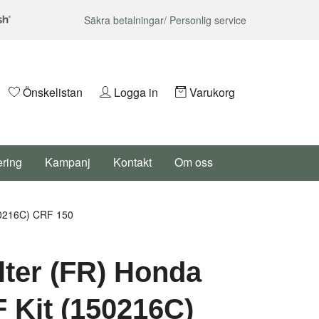
Säkra betalningar/ Personlig service
Önskelistan
Logga in
Varukorg
ering
Kampanj
Kontakt
Om oss
150216C) CRF 150
ilter (FR) Honda
F Kit (150216C)