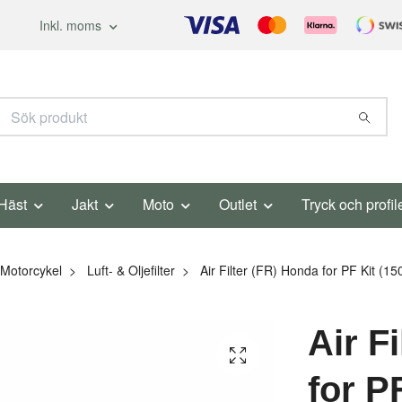
Inkl. moms
Häst
Jakt
Moto
Outlet
Tryck och profil
Motorcykel
Luft- & Oljefilter
Air Filter (FR) Honda for PF Kit (
Air F
for P