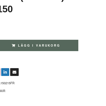
150
LÄGG I VARUKORG
A150215FR
AIR