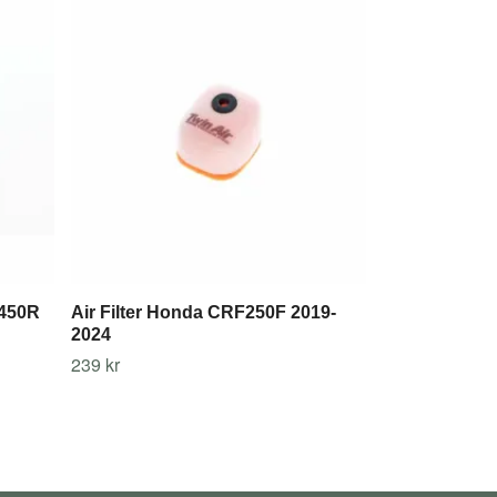
Air Filter R
07-18,YZ125/
RM250 03-08
239 kr
/450R
Air Filter Honda CRF250F 2019-
2024
239 kr