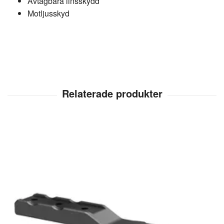
Avtagbara linsskydd
Motljusskyd