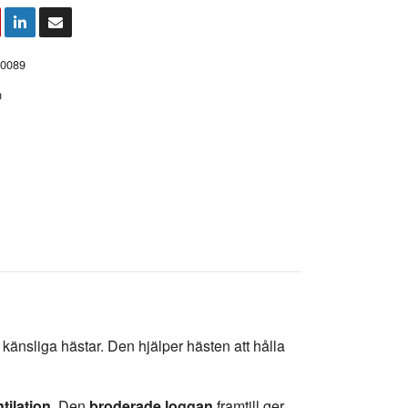
0089
n
l känsliga hästar. Den hjälper hästen att hålla
tilation
. Den
broderade loggan
framtill ger