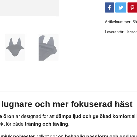
Artikelnummer:
59
Leverantör:
Jacso
 lugnare och mer fokuserad häst
e öron
är designad för att
dämpa ljud och ge ökad komfort
til
ekt för både
träning och tävling
.
 mjuk polyester
, vilket ger en
behaglig passform och god ven