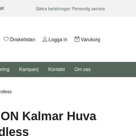
Säkra betalningar/ Personlig service
Önskelistan
Logga in
Varukorg
ering
Kampanj
Kontakt
Om oss
dless
ON Kalmar Huva
dless