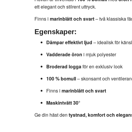
ett elegant och stilrent uttryck.
Finns i
marinblått och svart
– två klassiska fä
Egenskaper:
Dämpar effektivt ljud
– idealisk för käns
Vadderade öron
i mjuk polyester
Broderad logga
för en exklusiv look
100 % bomull
– skonsamt och ventileran
Finns i
marinblått och svart
Maskintvätt 30°
Ge din häst den
tystnad, komfort och elegan