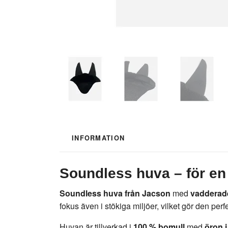
INFORMATION
Soundless huva – för en
Soundless huva från Jacson
med
vadderad
fokus även i stökiga miljöer, vilket gör den perf
Huvan är tillverkad i
100 % bomull
med
öron i