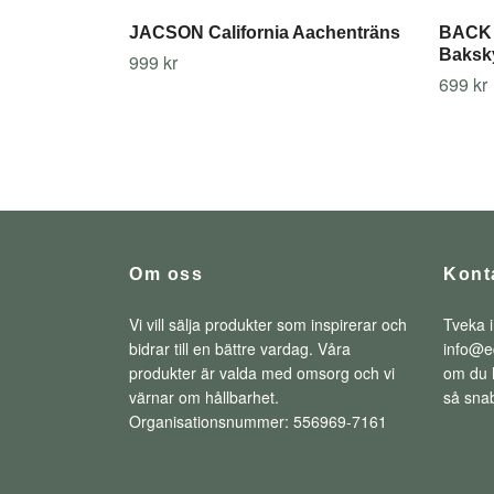
JACSON California Aachenträns
BACK 
Baksk
999 kr
699 kr
Om oss
Kont
Vi vill sälja produkter som inspirerar och
Tveka i
bidrar till en bättre vardag. Våra
info@e
produkter är valda med omsorg och vi
om du h
värnar om hållbarhet.
så snab
Organisationsnummer: 556969-7161