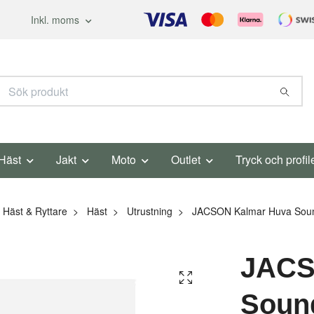
Inkl. moms
Häst
Jakt
Moto
Outlet
Tryck och profil
Häst & Ryttare
Häst
Utrustning
JACSON Kalmar Huva Soun
JACS
Soun