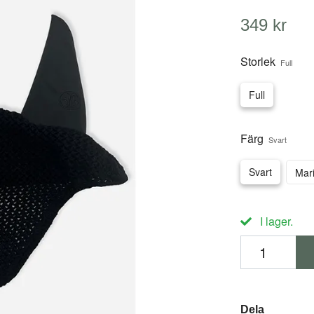
349 kr
Storlek
Full
Full
Färg
Svart
Svart
Mar
I lager.
Dela