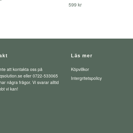
599 kr
akt
Läs mer
nte att kontakta oss på
Köpvillkor
qsolution.se
eller 0722-533065
Intergritetspolicy
ar några frågor. Vi svarar alltid
bt vi kan!