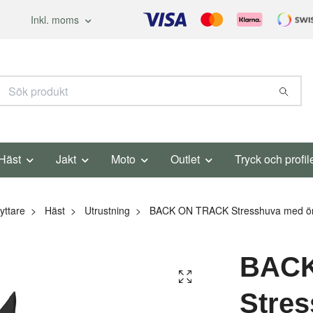
Inkl. moms
Häst
Jakt
Moto
Outlet
Tryck och profil
yttare
Häst
Utrustning
BACK ON TRACK Stresshuva med öron 
BACK
Stre