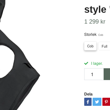
style 
1 299 kr
Storlek
Cob
Cob
Full
I lager.
Dela