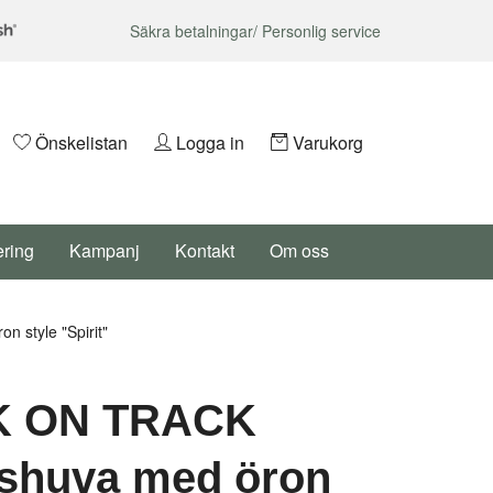
Säkra betalningar/ Personlig service
Önskelistan
Logga in
Varukorg
ering
Kampanj
Kontakt
Om oss
style "Spirit"
 ON TRACK
sshuva med öron