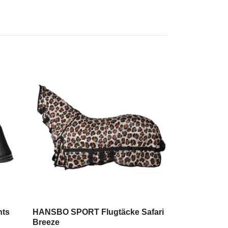
HANSBO SPOR
hals Bug Silv
699 kr
799 kr
hts
HANSBO SPORT Flugtäcke Safari
Breeze