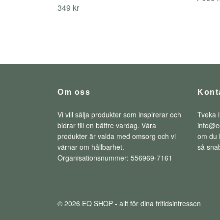
349 kr
Om oss
Kont
Vi vill sälja produkter som inspirerar och
Tveka i
bidrar till en bättre vardag. Våra
info@e
produkter är valda med omsorg och vi
om du h
värnar om hållbarhet.
så snab
Organisationsnummer: 556969-7161
© 2026 EQ SHOP - allt för dina fritidsintressen