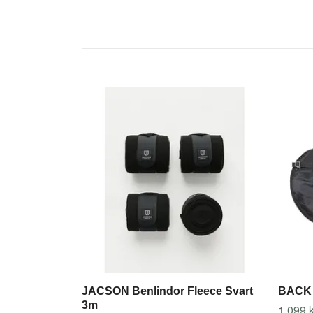
JACSON Benlindor Fleece Svart
BACK 
3m
1 099 k