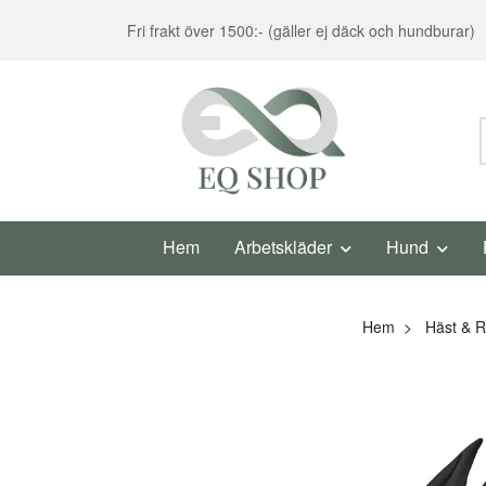
Fri frakt över 1500:- (gäller ej däck och hundburar)
Hem
Arbetskläder
Hund
Hem
Häst & R