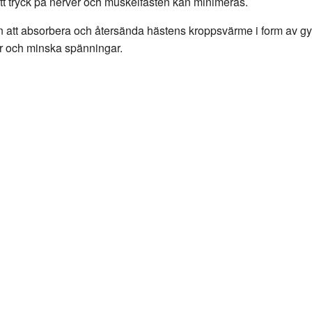
att tryck på nerver och muskelfästen kan minimeras.
n att absorbera och återsända hästens kroppsvärme i form av gy
kler och minska spänningar.