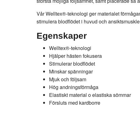
största möjliga följsamhet, samt placerade så 
Vår Welltex®-teknologi ger materialet förmåga
stimulera blodflödet i huvud och ansiktsmus
Egenskaper
Welltex®-teknologi
Hjälper hästen fokusera
Stimulerar blodflödet
Minskar spänningar
Mjuk och följsam
Hög andningsförmåga
Elastiskt material o elastiska sömmar
Försluts med kardborre