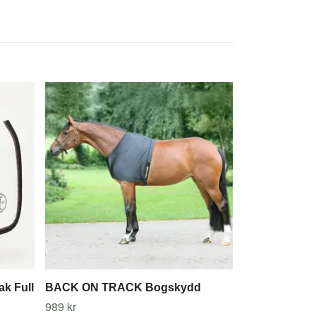
HANSBO SPOR
hals Hug
449 kr
k Full
BACK ON TRACK Bogskydd
989 kr