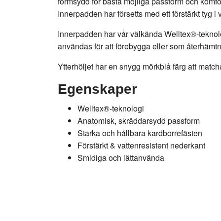
formsydd för bästa möjliga passform och komfort.
Innerpadden har försetts med ett förstärkt tyg 
Innerpadden har vår välkända Welltex®-teknolo
användas för att förebygga eller som återhämtni
Ytterhöljet har en snygg mörkblå färg att matc
Egenskaper
Welltex®-teknologi
Anatomisk, skräddarsydd passform
Starka och hållbara kardborrefästen
Förstärkt & vattenresistent nederkant
Smidiga och lättanvända