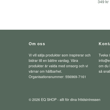
349 kr
Om oss
Kont
Vi vill sälja produkter som inspirerar och
Tveka i
bidrar till en bättre vardag. Våra
info@e
produkter är valda med omsorg och vi
om du h
värnar om hållbarhet.
så snab
Organisationsnummer: 556969-7161
© 2026 EQ SHOP - allt för dina fritidsintressen