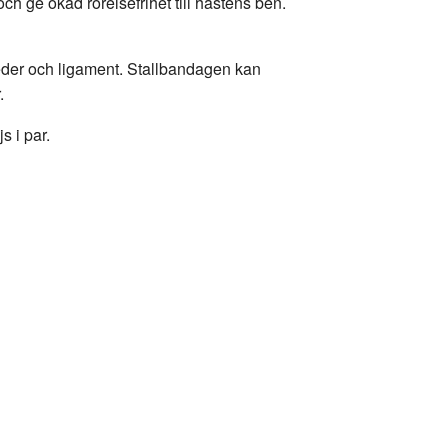
ch ge ökad rörelsefrihet till hästens ben.
eder och ligament. Stallbandagen kan
.
s i par.