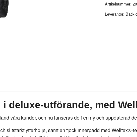
Artikelnummer:
20
Leverantör:
Back o
 i deluxe-utförande, med Wel
t bland våra kunder, och nu lanseras de i en ny och uppdaterad d
 och slitstarkt ytterhölje, samt en tjock innerpadd med Welltex®