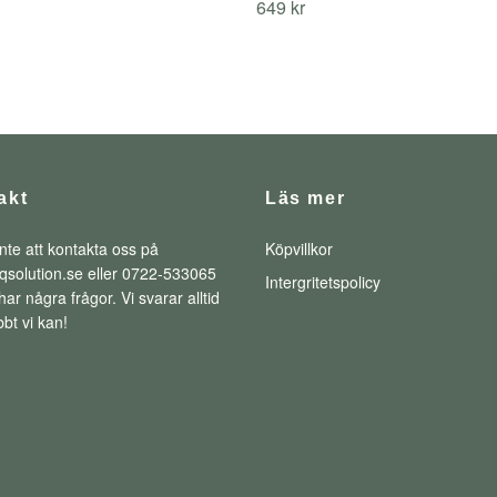
649 kr
akt
Läs mer
nte att kontakta oss på
Köpvillkor
qsolution.se
eller 0722-533065
Intergritetspolicy
ar några frågor. Vi svarar alltid
bt vi kan!