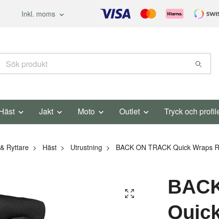
Inkl. moms
Häst
Jakt
Moto
Outlet
Tryck och profil
& Ryttare
Häst
Utrustning
BACK ON TRACK Quick Wraps Ro
BACK
Quic