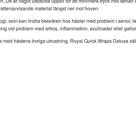
 De är något utställda upptill för att minimera tryck mot senan o
i vattenavvisande material längst ner mot hoven.
gi, som kan lindra besvären hos hästar med problem i senor, l
ng vid problem med artros, inflammation, svullnader eller gallor
ha med hästens övriga utrustning. Royal Quick Wraps Deluxe sälj