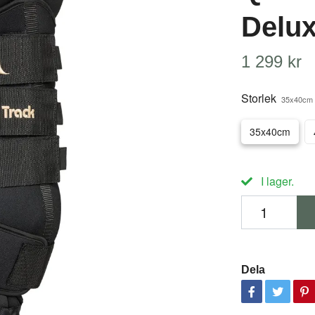
Delu
1 299 kr
Storlek
35x40cm
35x40cm
I lager.
Dela