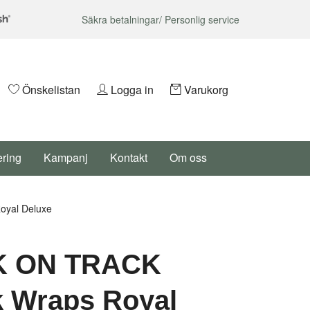
Säkra betalningar/ Personlig service
Önskelistan
Logga in
Varukorg
ering
Kampanj
Kontakt
Om oss
yal Deluxe
 ON TRACK
k Wraps Royal