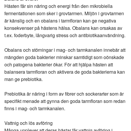
Hästen får sin näring och energi från den mikrobiella
fermentationen som sker i grovtarmen. Miljön i grovtarmen
är känslig och en obalans i tarmfloran kan ge negativa
konsekvenser på hästens hälsa. Obalans kan orsakas av
t.ex. foderbyte, långvarig stress och antibiotikaanvändning.
Obalans och störningar i mag- och tarmkanalen innebär att
mängden goda bakterier minskar samtidigt som oönskade
och patogena bakterier ökar. För att hjälpa hästen att
balansera tarmfloran och aktivera de goda bakterierna kan
man ge prebiotika.
Prebiotika är näring i form av fibrer och sockerarter som är
specifikt menade att gynna den goda tarmfloran som redan
finns i mag- och tarmkanalen.
Vattnig och lös avföring
Många upplever att deras hästar får vattnig avföring i