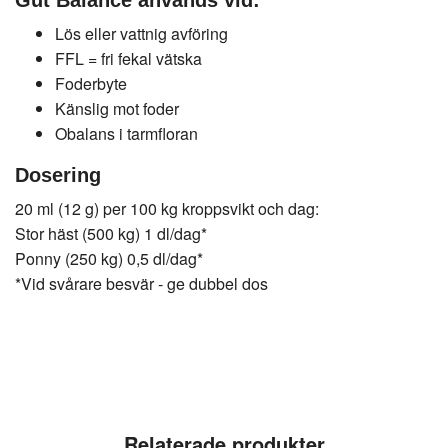
Gut Balance används vid:
Lös eller vattnig avföring
FFL = fri fekal vätska
Foderbyte
Känslig mot foder
Obalans i tarmfloran
Dosering
20 ml (12 g) per 100 kg kroppsvikt och dag:
Stor häst (500 kg) 1 dl/dag*
Ponny (250 kg) 0,5 dl/dag*
*Vid svårare besvär - ge dubbel dos