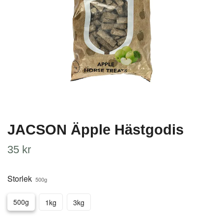
JACSON Äpple Hästgodis
35 kr
Storlek
500g
500g
1kg
3kg