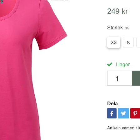
249 kr
Storlek
XS
XS
S
I lager.
Dela
Artikelnummer:
10