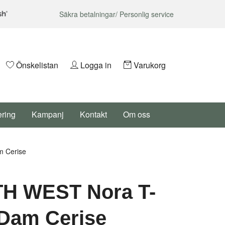
Säkra betalningar/ Personlig service
Önskelistan
Logga in
Varukorg
ering
Kampanj
Kontakt
Om oss
 Cerise
H WEST Nora T-
 Dam Cerise