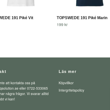
EDE 191 Piké Vit
TOPSWEDE 191 Piké Marin
199 kr
akt
Läs mer
nte att kontakta oss på
Köpvillkor
qsolution.se
eller 0722-533065
Intergritetspolicy
ar några frågor. Vi svarar alltid
bt vi kan!