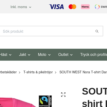
Inkl. moms
Häst
Jakt
Moto
Outlet
Tryck och profil
rbetskläder
T-shirts & pikétröjor
SOUTH WEST Nora T-shirt Dam
SOUT
shirt