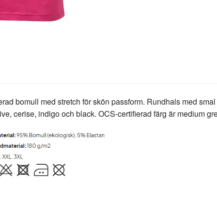
ifierad bomull med stretch för skön passform. Rundhals med smal
live, cerise, indigo och black. OCS-certifierad färg är medium g