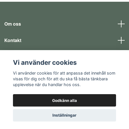
Om oss
Kontakt
Läs mer
Vi använder cookies
Sociala medier
Vi använder cookies för att anpassa det innehåll som
visas för dig och för att du ska få bästa tänkbara
upplevelse när du handlar hos oss.
Godkänn alla
© 2026 EQ SHOP - allt för dina fritidsintressen
Inställningar