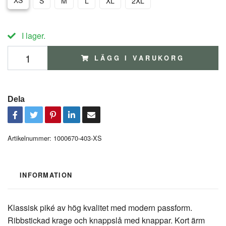
XS
S
M
L
XL
2XL
I lager.
LÄGG I VARUKORG
Dela
Artikelnummer:
1000670-403-XS
INFORMATION
Klassisk piké av hög kvalitet med modern passform.
Ribbstickad krage och knappslå med knappar. Kort ärm