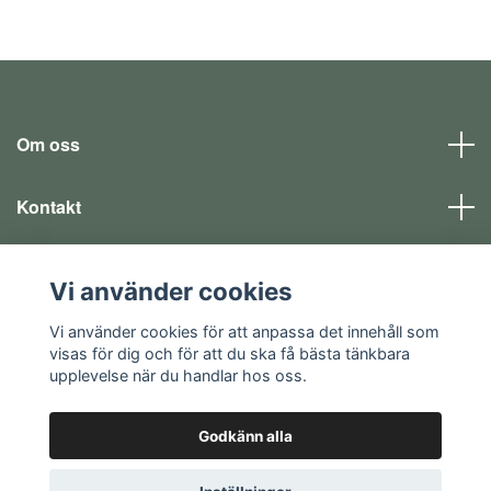
Om oss
Kontakt
Läs mer
Vi använder cookies
Sociala medier
Vi använder cookies för att anpassa det innehåll som
visas för dig och för att du ska få bästa tänkbara
upplevelse när du handlar hos oss.
Godkänn alla
© 2026 EQ SHOP - allt för dina fritidsintressen