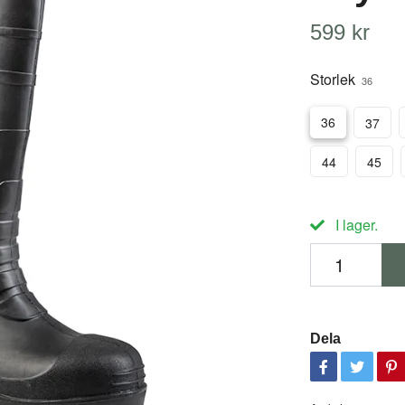
599 kr
Storlek
36
36
37
44
45
I lager.
Dela