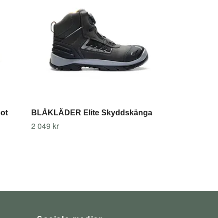
749 kr
ot
BLÅKLÄDER Elite Skyddskänga
2 049 kr