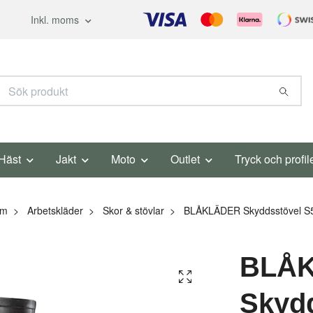
Inkl. moms
Häst
Jakt
Moto
Outlet
Tryck och profil
em
Arbetskläder
Skor & stövlar
BLÅKLÄDER Skyddsstövel S
BLÅ
Skydd