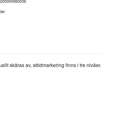
200000990036
der
lt skäras av, stödmarkering finns i tre nivåer.