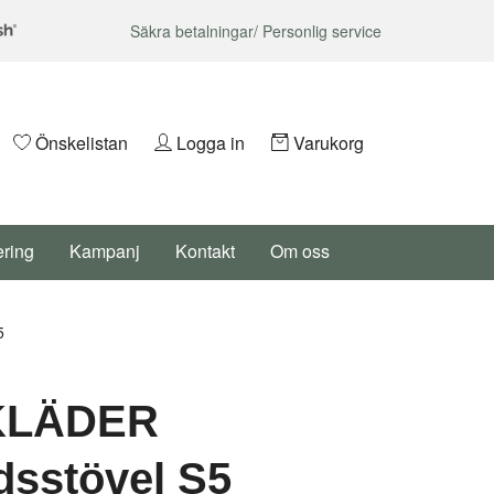
Säkra betalningar/ Personlig service
Önskelistan
Logga in
Varukorg
ering
Kampanj
Kontakt
Om oss
5
KLÄDER
sstövel S5