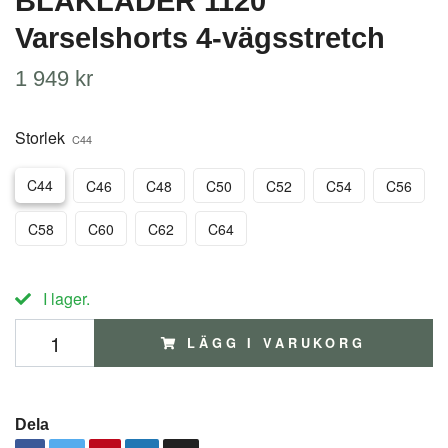
BLÅKLÄDER 1120
Varselshorts 4-vägsstretch
1 949 kr
Storlek
C44
C44
C46
C48
C50
C52
C54
C56
C58
C60
C62
C64
I lager.
LÄGG I VARUKORG
Dela