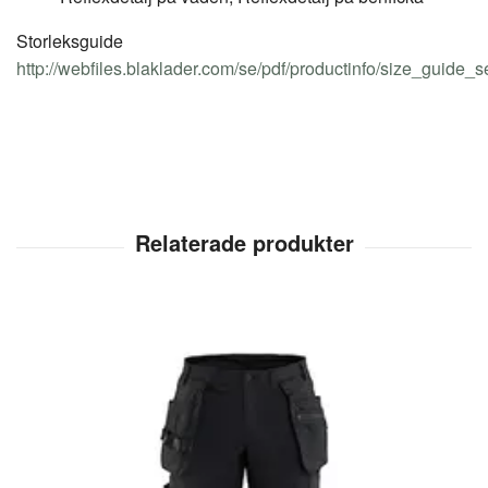
Storleksguide
http://webfiles.blaklader.com/se/pdf/productinfo/size_guide_