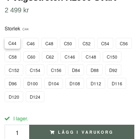
2 499 kr
Storlek
C44
C44
C46
C48
C50
C52
C54
C56
C58
C60
C62
C146
C148
C150
C152
C154
C156
D84
D88
D92
D96
D100
D104
D108
D112
D116
D120
D124
I lager.
LÄGG I VARUKORG