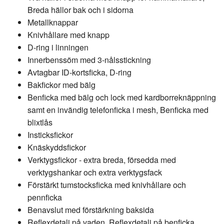
Breda hällor bak och i sidorna
Metallknappar
Knivhållare med knapp
D-ring i linningen
Innerbenssöm med 3-nålsstickning
Avtagbar ID-kortsficka, D-ring
Bakfickor med bälg
Benficka med bälg och lock med kardborreknäppning
samt en invändig telefonficka i mesh, Benficka med
blixtlås
Insticksfickor
Knäskyddsfickor
Verktygsfickor - extra breda, försedda med
verktygshankar och extra verktygsfack
Förstärkt tumstocksficka med knivhållare och
pennficka
Benavslut med förstärkning baksida
Reflexdetalj på vaden, Reflexdetalj på benficka