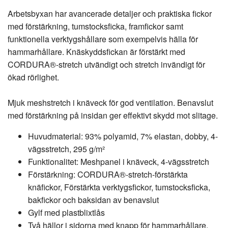
Arbetsbyxan har avancerade detaljer och praktiska fickor
med förstärkning, tumstocksficka, framfickor samt
funktionella verktygshållare som exempelvis hälla för
hammarhållare. Knäskyddsfickan är förstärkt med
CORDURA®-stretch utvändigt och stretch invändigt för
ökad rörlighet.
Mjuk meshstretch i knäveck för god ventilation. Benavslut
med förstärkning på insidan ger effektivt skydd mot slitage.
Huvudmaterial: 93% polyamid, 7% elastan, dobby, 4-
vägsstretch, 295 g/m²
Funktionalitet: Meshpanel i knäveck, 4-vägsstretch
Förstärkning: CORDURA®-stretch-förstärkta
knäfickor, Förstärkta verktygsfickor, tumstocksficka,
bakfickor och baksidan av benavslut
Gylf med plastblixtlås
Två hällor i sidorna med knapp för hammarhållare,