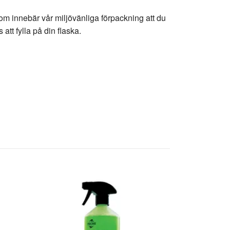
om innebär vår miljövänliga förpackning att du
tt fylla på din flaska.
POWER PLUS 
Racing Oil 0.
249 kr