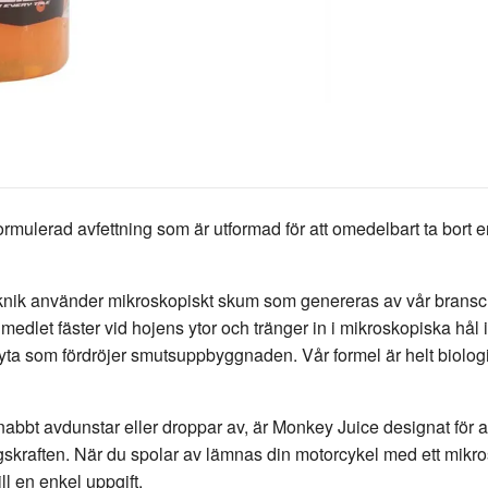
ormulerad avfettning som är utformad för att omedelbart ta bort 
ik använder mikroskopiskt skum som genereras av vår branschle
dlet fäster vid hojens ytor och tränger in i mikroskopiska hål i s
ta som fördröjer smutsuppbyggnaden. Vår formel är helt biologi
abbt avdunstar eller droppar av, är Monkey Juice designat för att
gskraften. När du spolar av lämnas din motorcykel med ett mik
l en enkel uppgift.