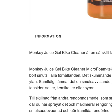
INFORMATION
Monkey Juice Gel Bike Cleaner är en särskilt f
Monkey Juice Gel Bike Cleaner MicroFoam-tekn
bort smuts i alla förhållanden. Det skummande me
ytan. Samtidigt lämnar det en smutsavvisande y
tensider, salter, kemikalier eller syror.
Till skillnad från andra rengöringsmedel som sn
där du har sprayat det och maximerar rengörin
smutsuppbyggnad och gör framtida rengöring til