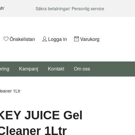
Säkra betalningar/ Personlig service
Önskelistan
Logga in
Varukorg
ering
Kampanj
Kontakt
Om oss
eaner 1Ltr
EY JUICE Gel
Cleaner 1Ltr