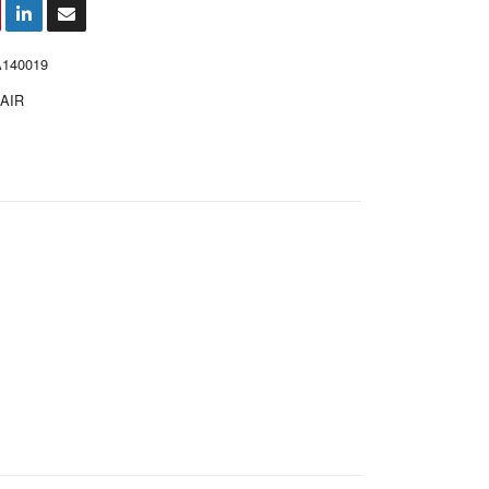
A140019
AIR