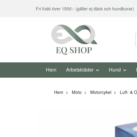
Fri frakt över 1500:- (gäller ej däck och hundburar)
Hem
Arbetskläder
Hund
Hem
Moto
Motorcykel
Luft- & Ol