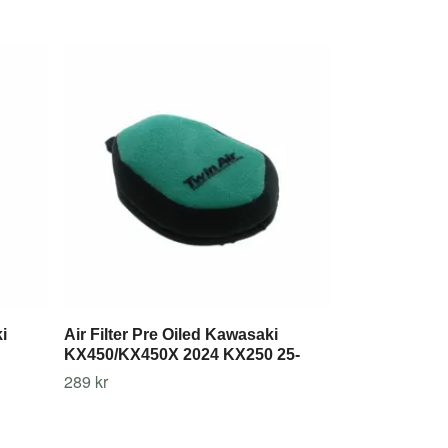
Oil Filter Mag
Hole, All jap
99 kr
i
Air Filter Pre Oiled Kawasaki
KX450/KX450X 2024 KX250 25-
289 kr