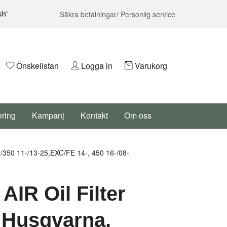
Säkra betalningar/ Personlig service
Önskelistan
Logga in
Varukorg
ering
Kampanj
Kontakt
Om oss
350 11-/13-25,EXC/FE 14-, 450 16-/08-
AIR Oil Filter
 Husqvarna,