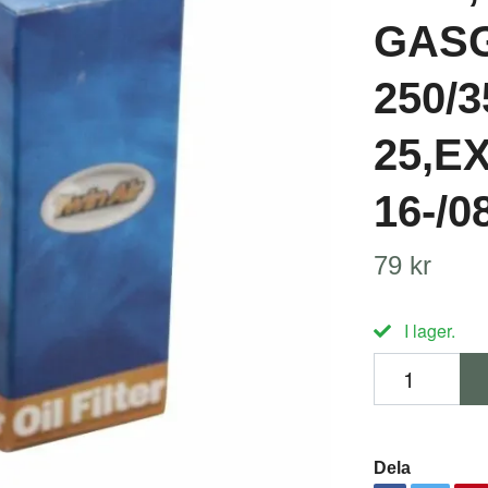
GASG
250/3
25,EX
16-/0
79 kr
I lager.
Dela