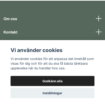
Om oss
Kontakt
Läs mer
Vi använder cookies
Sociala medier
Vi använder cookies för att anpassa det innehåll som
visas för dig och för att du ska få bästa tänkbara
upplevelse när du handlar hos oss.
Godkänn alla
© 2026 EQ SHOP - allt för dina fritidsintressen
Inställningar