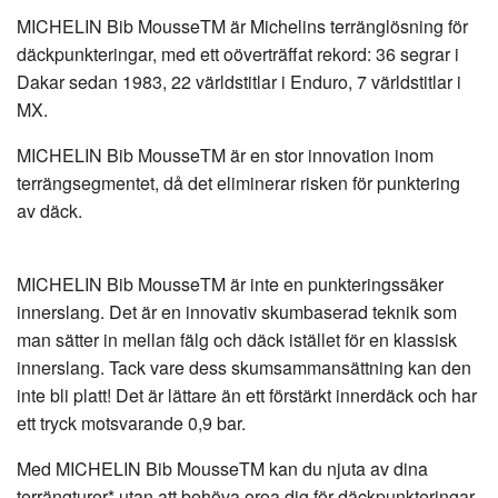
MICHELIN Bib MousseTM är Michelins terränglösning för
däckpunkteringar, med ett oöverträffat rekord: 36 segrar i
Dakar sedan 1983, 22 världstitlar i Enduro, 7 världstitlar i
MX.
MICHELIN Bib MousseTM är en stor innovation inom
terrängsegmentet, då det eliminerar risken för punktering
av däck.
MICHELIN Bib MousseTM är inte en punkteringssäker
innerslang. Det är en innovativ skumbaserad teknik som
man sätter in mellan fälg och däck istället för en klassisk
innerslang. Tack vare dess skumsammansättning kan den
inte bli platt! Det är lättare än ett förstärkt innerdäck och har
ett tryck motsvarande 0,9 bar.
Med MICHELIN Bib MousseTM kan du njuta av dina
terrängturer* utan att behöva oroa dig för däckpunkteringar.