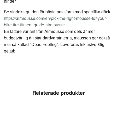
hinder.
Se storleks-guiden för bästa passform med specifika däck
https://airmousse.com/en/pick-the-right-mousse-for-your-
bike-tire-fitment-guide-airmousse
En lättare variant från Airmousse som dels är mer
budgetvänlig än standardvarainterna, moussen ger också
mer så kallad "Dead Feeling". Levereras inklusive 85g
geltub.