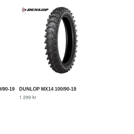
CONTINENTA
150/70-18
2 199 kr
/90-19
DUNLOP MX14 100/90-19
1 299 kr