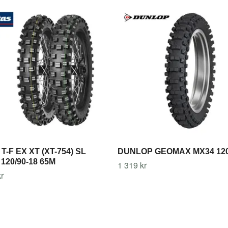
T-F EX XT (XT-754) SL
DUNLOP GEOMAX MX34 120
120/90-18 65M
1 319 kr
r