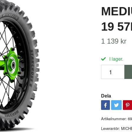
MEDI
19 5
1 139 kr
I lager.
Dela
Artikelnummer:
69
Leverantör:
MICH