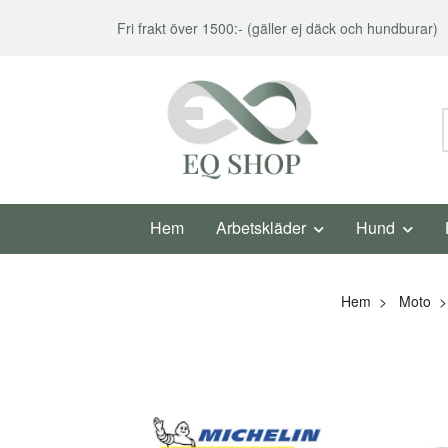
Fri frakt över 1500:- (gäller ej däck och hundburar)
Hem
Arbetskläder
Hund
Hem
Moto