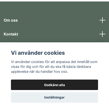
Om oss
Kontakt
Läs mer
Vi använder cookies
Sociala medier
Vi använder cookies för att anpassa det innehåll som
visas för dig och för att du ska få bästa tänkbara
upplevelse när du handlar hos oss.
Godkänn alla
© 2026 EQ SHOP - allt för dina fritidsintressen
Inställningar