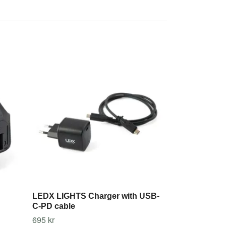
LEDX LIGHTS
580 kr
LEDX LIGHTS Charger with USB-
C-PD cable
695 kr