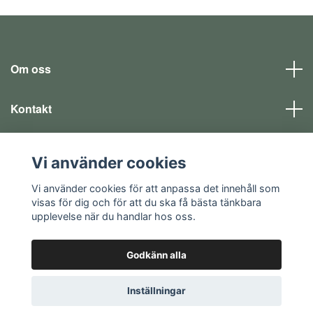
Om oss
Kontakt
Läs mer
Vi använder cookies
Sociala medier
Vi använder cookies för att anpassa det innehåll som
visas för dig och för att du ska få bästa tänkbara
upplevelse när du handlar hos oss.
Godkänn alla
© 2026 EQ SHOP - allt för dina fritidsintressen
Inställningar