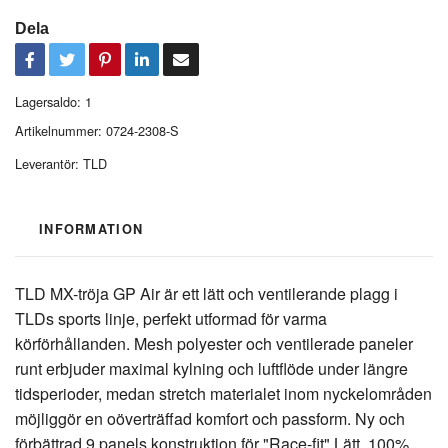
Dela
Lagersaldo:
1
Artikelnummer:
0724-2308-S
Leverantör:
TLD
INFORMATION
TLD MX-tröja GP Air är ett lätt och ventilerande plagg i
TLDs sports linje, perfekt utformad för varma
körförhållanden. Mesh polyester och ventilerade paneler
runt erbjuder maximal kylning och luftflöde under längre
tidsperioder, medan stretch materialet inom nyckelområden
möjliggör en oöverträffad komfort och passform. Ny och
förbättrad 9 panels konstruktion för "Race-fit" Lätt, 100%