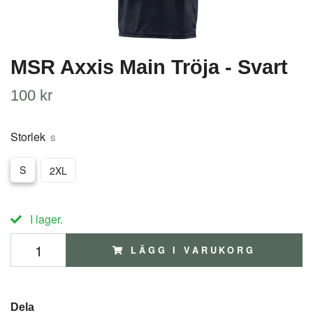
MSR Axxis Main Tröja - Svart
100 kr
Storlek
S
S
2XL
I lager.
LÄGG I VARUKORG
Dela