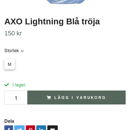
AXO Lightning Blå tröja
150 kr
Storlek
M
M
I lager.
LÄGG I VARUKORG
Dela