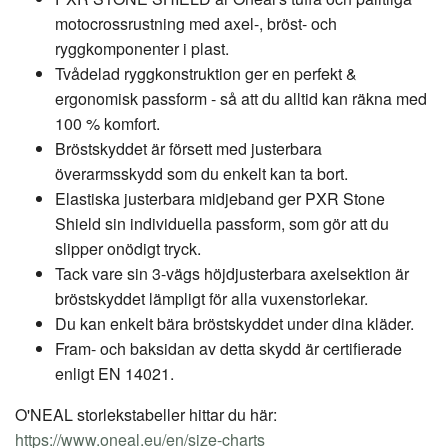
motocrossrustning med axel-, bröst- och
ryggkomponenter i plast.
Tvådelad ryggkonstruktion ger en perfekt &
ergonomisk passform - så att du alltid kan räkna med
100 % komfort.
Bröstskyddet är försett med justerbara
överarmsskydd som du enkelt kan ta bort.
Elastiska justerbara midjeband ger PXR Stone
Shield sin individuella passform, som gör att du
slipper onödigt tryck.
Tack vare sin 3-vägs höjdjusterbara axelsektion är
bröstskyddet lämpligt för alla vuxenstorlekar.
Du kan enkelt bära bröstskyddet under dina kläder.
Fram- och baksidan av detta skydd är certifierade
enligt EN 14021.
O'NEAL storlekstabeller hittar du här:
https://www.oneal.eu/en/size-charts