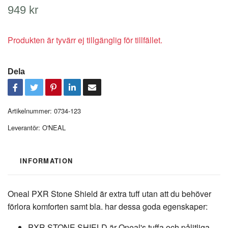
949 kr
Produkten är tyvärr ej tillgänglig för tillfället.
Dela
Artikelnummer:
0734-123
Leverantör:
O'NEAL
INFORMATION
Oneal PXR Stone Shield är extra tuff utan att du behöver
förlora komforten samt bla. har dessa goda egenskaper:
PXR STONE SHIELD är Oneal's tuffa och pålitliga