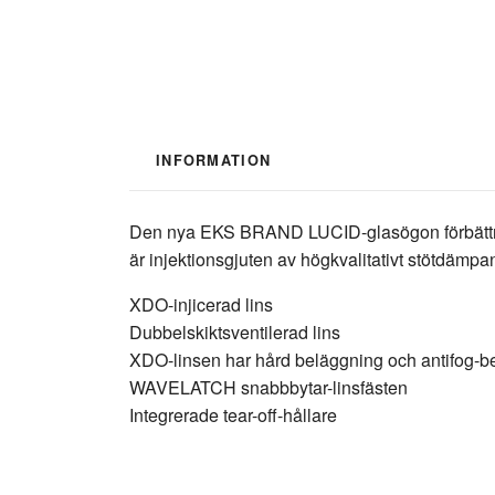
INFORMATION
Den nya EKS BRAND LUCID-glasögon förbättrar s
är injektionsgjuten av högkvalitativt stötdämpa
XDO-injicerad lins
Dubbelskiktsventilerad lins
XDO-linsen har hård beläggning och antifog-b
WAVELATCH snabbbytar-linsfästen
Integrerade tear-off-hållare