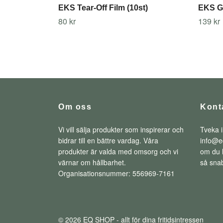
EKS Tear-Off Film (10st)
EKS G
80 kr
139 kr
Om oss
Kont
Vi vill sälja produkter som inspirerar och
Tveka i
bidrar till en bättre vardag. Våra
info@e
produkter är valda med omsorg och vi
om du h
värnar om hållbarhet.
så snab
Organisationsnummer: 556969-7161
© 2026 EQ SHOP - allt för dina fritidsintressen