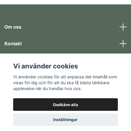
Om oss
Kontakt
Läs mer
Vi använder cookies
Sociala medier
Vi använder cookies för att anpassa det innehåll som
visas för dig och för att du ska få bästa tänkbara
upplevelse när du handlar hos oss.
Godkänn alla
© 2026 EQ SHOP - allt för dina fritidsintressen
Inställningar