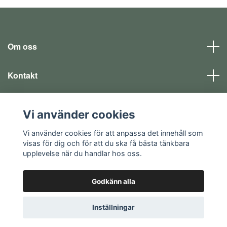
Om oss
Kontakt
Läs mer
Vi använder cookies
Sociala medier
Vi använder cookies för att anpassa det innehåll som
visas för dig och för att du ska få bästa tänkbara
upplevelse när du handlar hos oss.
Godkänn alla
© 2026 EQ SHOP - allt för dina fritidsintressen
Inställningar