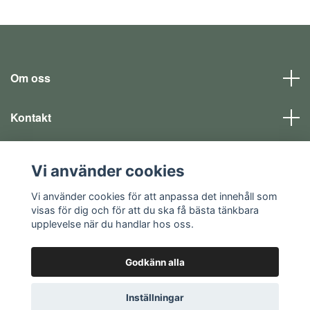
Om oss
Kontakt
Läs mer
Vi använder cookies
Sociala medier
Vi använder cookies för att anpassa det innehåll som
visas för dig och för att du ska få bästa tänkbara
upplevelse när du handlar hos oss.
Godkänn alla
© 2026 EQ SHOP - allt för dina fritidsintressen
Inställningar