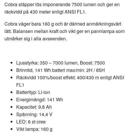
Cobra släpper lös imponerande 7500 lumen och ger en
räckvidd på 430 meter enligt ANSI FL1.
Cobra väger bara 160 g och är därmed anmärkningsvärt
lätt. Balansen mellan kraft och vikt ger en pannlampa som
utmärker sig i alla avseenden.
Ljusstyrka: 350 – 7000 lumen, Boost: 7500
Brinntid, 141 Wh batteri max/min: 2H / 85H
Räckvidd 100%/boost effekt: 400/430 m enligt ANSI
FL1
Batterityp: Li-ion
Energimängd: 141 Wh
Kapacitet: 9,8 Ah
Spänning: 14,4 V
LED: 6 st cree
Vikt lampa: 160 g