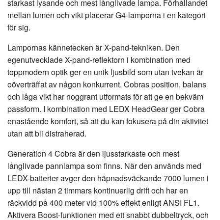
starkast lysande och mest långlivade lampa. Förhållandet
mellan lumen och vikt placerar G4-lamporna i en kategori
för sig.
Lampornas kännetecken är X-pand-tekniken. Den
egenutvecklade X-pand-reflektorn i kombination med
toppmodern optik ger en unik ljusbild som utan tvekan är
oöverträffat av någon konkurrent. Cobras position, balans
och låga vikt har noggrant utformats för att ge en bekväm
passform. I kombination med LEDX HeadGear ger Cobra
enastående komfort, så att du kan fokusera på din aktivitet
utan att bli distraherad.
Generation 4 Cobra är den ljusstarkaste och mest
långlivade pannlampa som finns. När den används med
LEDX-batterier avger den häpnadsväckande 7000 lumen i
upp till nästan 2 timmars kontinuerlig drift och har en
räckvidd på 400 meter vid 100% effekt enligt ANSI FL1.
Aktivera Boost-funktionen med ett snabbt dubbeltryck, och