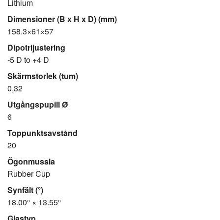
Lithium
Dimensioner (B x H x D) (mm)
158.3×61×57
Dipotrijustering
-5 D to +4 D
Skärmstorlek (tum)
0,32
Utgångspupill Ø
6
Toppunktsavstånd
20
Ögonmussla
Rubber Cup
Synfält (°)
18.00° × 13.55°
Glastyp