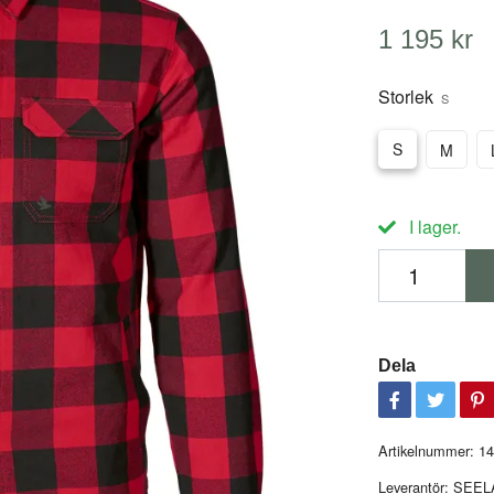
1 195 kr
Storlek
S
S
M
I lager.
Dela
Artikelnummer:
1
Leverantör:
SEEL