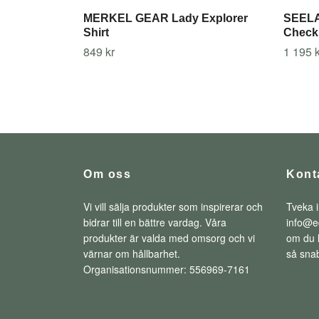
MERKEL GEAR Lady Explorer
SEELA
Shirt
Check
849 kr
1 195 k
Om oss
Kont
Vi vill sälja produkter som inspirerar och
Tveka i
bidrar till en bättre vardag. Våra
info@e
produkter är valda med omsorg och vi
om du h
värnar om hållbarhet.
så snab
Organisationsnummer: 556969-7161