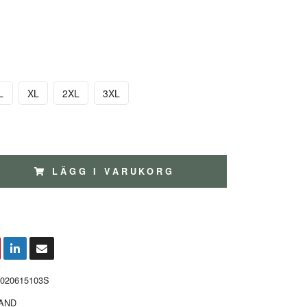
L
XL
2XL
3XL
LÄGG I VARUKORG
4020615103S
AND