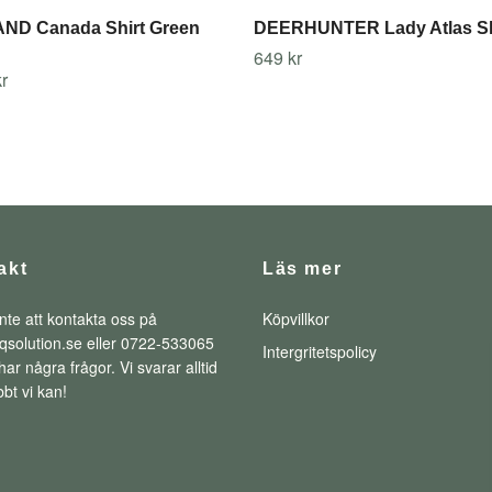
ND Canada Shirt Green
DEERHUNTER Lady Atlas Sh
649 kr
r
akt
Läs mer
nte att kontakta oss på
Köpvillkor
qsolution.se
eller 0722-533065
Intergritetspolicy
ar några frågor. Vi svarar alltid
bt vi kan!