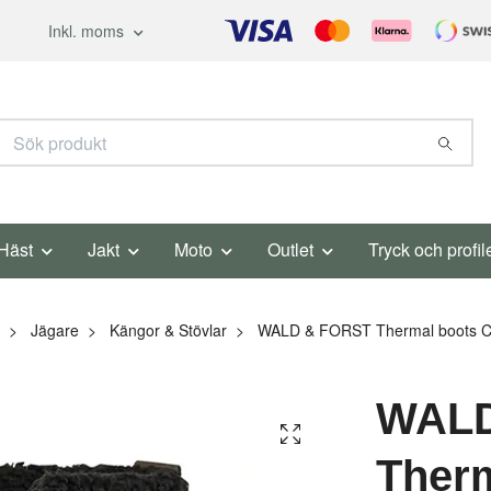
Inkl. moms
Häst
Jakt
Moto
Outlet
Tryck och profil
Jägare
Kängor & Stövlar
WALD & FORST Thermal boots C
WALD
Therm