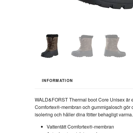
INFORMATION
WALD&FORST Thermal boot Core Unisex är en va
Comfortex®-membran och gummigalosch gör den t
isolering och håller dina fötter behagligt varm
Vattentätt Comfortex®-membran