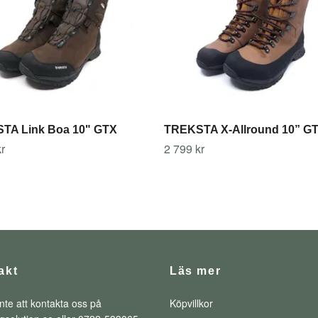
TA Link Boa 10" GTX
TREKSTA X-Allround 10” G
r
2 799 kr
akt
Läs mer
nte att kontakta oss på
Köpvillkor