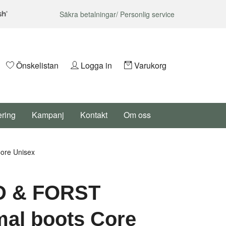
Säkra betalningar/ Personlig service
Önskelistan
Logga in
Varukorg
ering
Kampanj
Kontakt
Om oss
ore Unisex
 & FORST
al boots Core