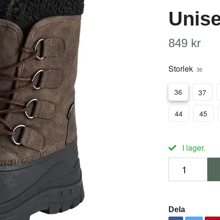
Unis
849 kr
Storlek
36
36
37
44
45
I lager.
Dela