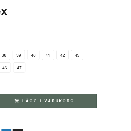
ex
38
39
40
41
42
43
46
47
LÄGG I VARUKORG