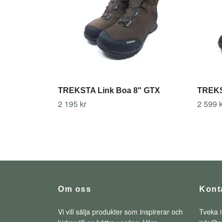
TREKSTA Link Boa 8" GTX
TREKS
2 195 kr
2 599 k
Om oss
Kont
Vi vill sälja produkter som inspirerar och
Tveka i