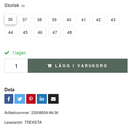
Storlek
36
36
37
38
39
40
41
42
43
44
45
46
47
48
I lager.
LÄGG I VARUKORG
Dela
Artikelnummer:
23208509-99-36
Leverantör:
TREKSTA