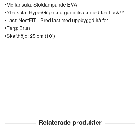
•Mellansula: Stötdämpande EVA
•Yttersula: HyperGrip naturgummisula med Ice-Lock™
•Läst: NestFIT - Bred läst med uppbyggd hålfot
•Färg: Brun
•Skafthöjd: 25 cm (10”)