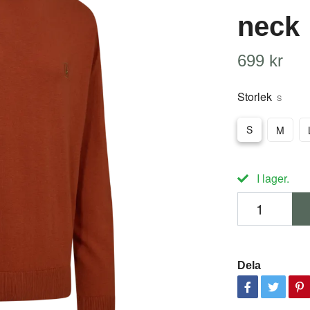
neck
699 kr
Storlek
S
S
M
I lager.
Dela