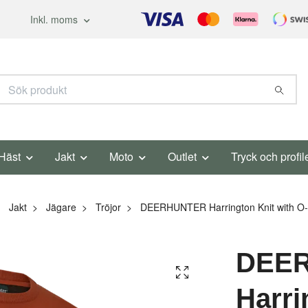
Inkl. moms
Häst
Jakt
Moto
Outlet
Tryck och profil
Jakt
Jägare
Tröjor
DEERHUNTER Harrington Knit with O
DEE
Harri