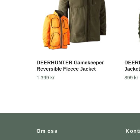
DEERHUNTER Gamekeeper
DEERH
Reversible Fleece Jacket
Jacket
1 399 kr
899 kr
Om oss
Kont