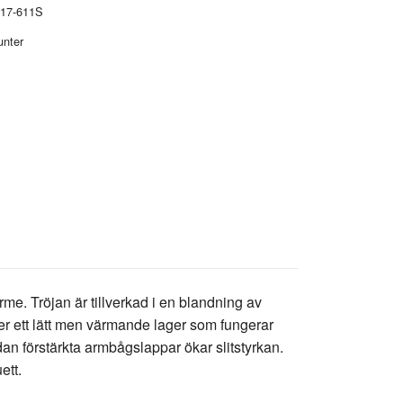
17-611S
unter
me. Tröjan är tillverkad i en blandning av
ger ett lätt men värmande lager som fungerar
an förstärkta armbågslappar ökar slitstyrkan.
ett.