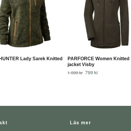
UNTER Lady Sarek Knitted
PARFORCE Women Knitted 
jacket Visby
799 kr
1 099 kr
akt
Läs mer