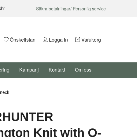
Säkra betalningar/ Personlig service
Önskelistan
Logga in
Varukorg
ering
Kampanj
Kontakt
Om oss
-neck
RHUNTER
ngton Knit with O-