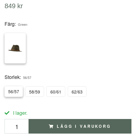
849 kr
Färg:
Green
Storlek:
56/57
56/57
58/59
60/61
62/63
I lager.
LÄGG I VARUKORG