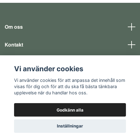
Om oss
Kontakt
Läs mer
Vi använder cookies
Sociala medier
Vi använder cookies för att anpassa det innehåll som
visas för dig och för att du ska få bästa tänkbara
upplevelse när du handlar hos oss.
Godkänn alla
© 2026 EQ SHOP - allt för dina fritidsintressen
Inställningar