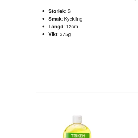
Storlek
: S
Smak
:
Kyckling
Längd
: 12cm
Vikt
:
375g