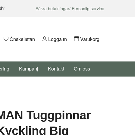
Säkra betalningar/ Personlig service
Önskelistan
Logga in
Varukorg
ering
Kampanj
Kontakt
Om oss
AN Tuggpinnar
yckling Big