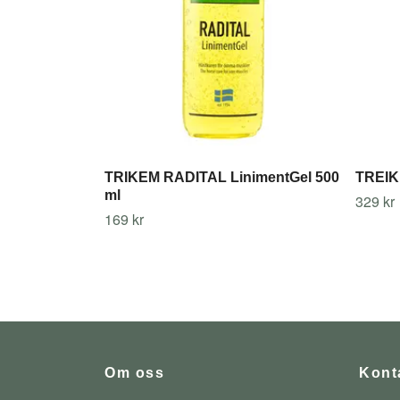
TRIKEM RADITAL LinimentGel 500
TREIK
ml
329 kr
169 kr
Om oss
Kont