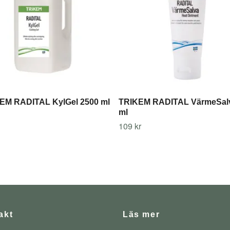
EM RADITAL KylGel 2500 ml
TRIKEM RADITAL VärmeSal
ml
109 kr
akt
Läs mer