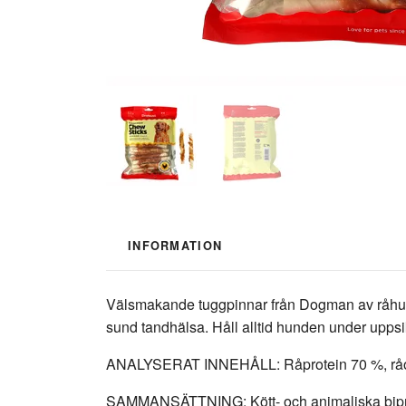
INFORMATION
Välsmakande tuggpinnar från Dogman av råhud me
sund tandhälsa. Håll alltid hunden under upps
ANALYSERAT INNEHÅLL: Råprotein 70 %, råoljor
SAMMANSÄTTNING: Kött- och animaliska biprodu