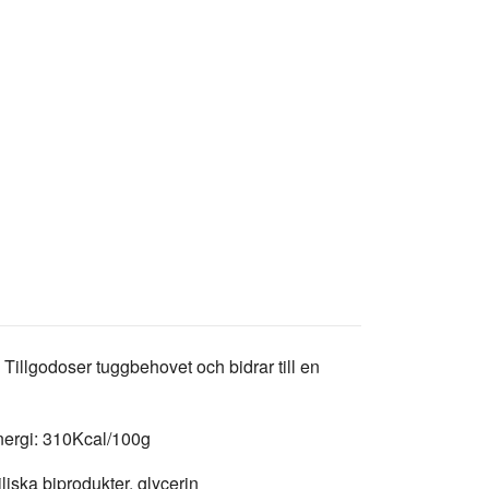
illgodoser tuggbehovet och bidrar till en
nergi: 310Kcal/100g
ska biprodukter, glycerin