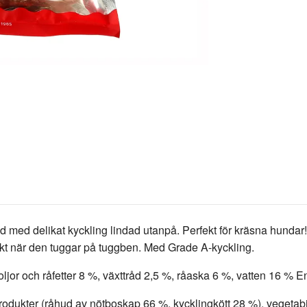
d delikat kyckling lindad utanpå. Perfekt för kräsna hundar! T
ikt när den tuggar på tuggben. Med Grade A-kyckling.
 och råfetter 8 %, växttråd 2,5 %, råaska 6 %, vatten 16 % E
kter (råhud av nötboskap 66 %, kycklingkött 28 %), vegetabili