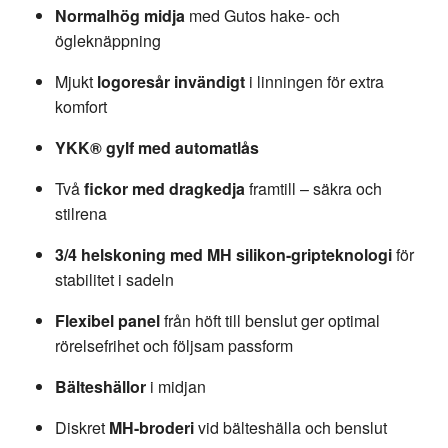
Normalhög midja
med Gutos hake- och
ögleknäppning
Mjukt
logoresår invändigt
i linningen för extra
komfort
YKK® gylf med automatlås
Två
fickor med dragkedja
framtill – säkra och
stilrena
3/4 helskoning med MH silikon-gripteknologi
för
stabilitet i sadeln
Flexibel panel
från höft till benslut ger optimal
rörelsefrihet och följsam passform
Bälteshällor
i midjan
Diskret
MH-broderi
vid bälteshälla och benslut