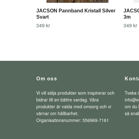
JACSON Pannband Kristall Silver
JACSO
Svart
3m
349 kr
349 kr
Om oss
Kont
Vi vill sälja produkter som inspirerar och
Tveka i
bidrar till en bättre vardag. Våra
info@e
produkter är valda med omsorg och vi
om du h
värnar om hållbarhet.
så snab
Organisationsnummer: 556969-7161