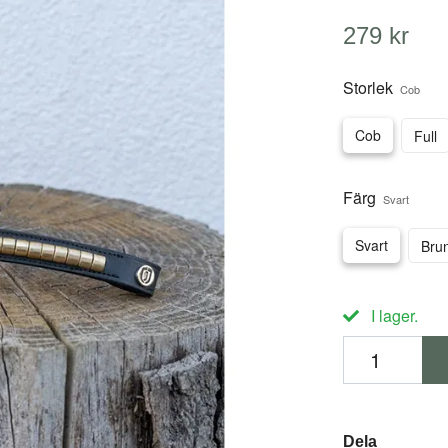
279 kr
Storlek
Cob
Cob
Full
Färg
Svart
Svart
Bru
I lager.
Dela