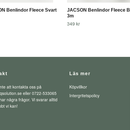
N Benlindor Fleece Svart
JACSON Benlindor Fleece B
3m
349 kr
akt
Läs mer
nte att kontakta oss på
Köpvillkor
qsolution.se
eller 0722-533065
Intergritetspolicy
ar några frågor. Vi svarar alltid
bt vi kan!