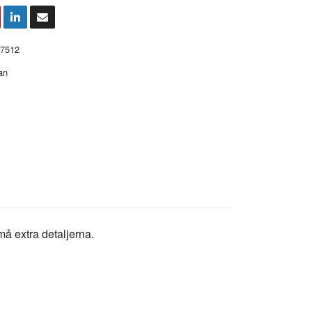
7512
an
må extra detaljerna.