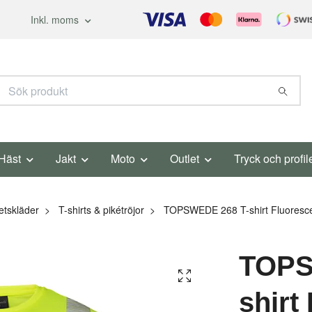
Inkl. moms
Häst
Jakt
Moto
Outlet
Tryck och profil
etskläder
T-shirts & pikétröjor
TOPSWEDE 268 T-shirt Fluoresc
TOPS
shirt