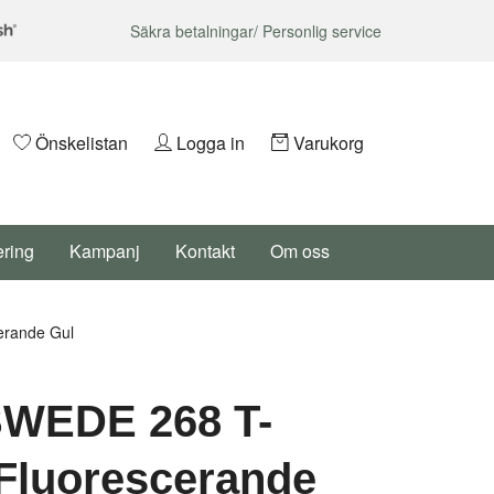
Säkra betalningar/ Personlig service
Önskelistan
Logga in
Varukorg
ering
Kampanj
Kontakt
Om oss
erande Gul
WEDE 268 T-
 Fluorescerande