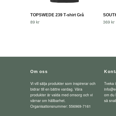
TOPSWEDE 239 T-shirt Grå
SOUTH
89 kr
369 kr
Om oss
Kont
Vi vill sälja produkter som inspirerar och
Tveka i
bidrar till en bättre vardag. Våra
info@e
produkter är valda med omsorg och vi
om du h
värnar om hållbarhet.
så snab
Organisationsnummer: 556969-7161