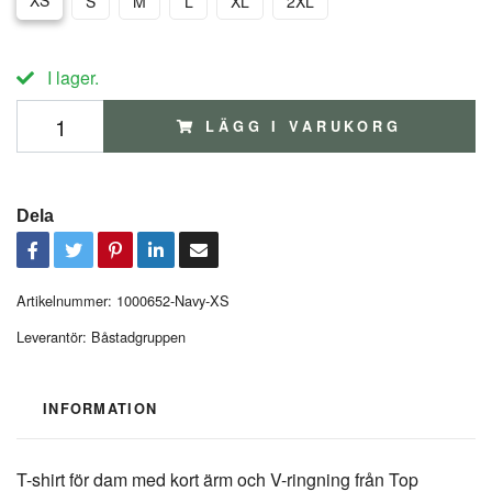
XS
S
M
L
XL
2XL
I lager.
LÄGG I VARUKORG
Dela
Artikelnummer:
1000652-Navy-XS
Leverantör:
Båstadgruppen
INFORMATION
T-shirt för dam med kort ärm och V-ringning från Top