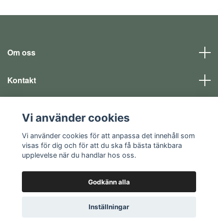
Om oss
Kontakt
Läs mer
Vi använder cookies
Sociala medier
Vi använder cookies för att anpassa det innehåll som
visas för dig och för att du ska få bästa tänkbara
upplevelse när du handlar hos oss.
Godkänn alla
© 2026 EQ SHOP - allt för dina fritidsintressen
Inställningar