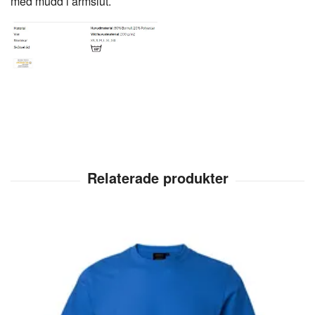
med mudd i ärmslut.