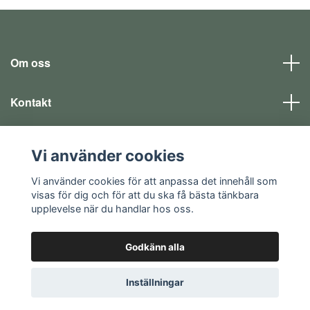
Om oss
Kontakt
Läs mer
Vi använder cookies
Sociala medier
Vi använder cookies för att anpassa det innehåll som
visas för dig och för att du ska få bästa tänkbara
upplevelse när du handlar hos oss.
Godkänn alla
© 2026 EQ SHOP - allt för dina fritidsintressen
Inställningar