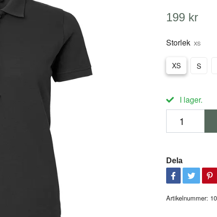
199 kr
Storlek
XS
XS
S
I lager.
Dela
Artikelnummer:
10