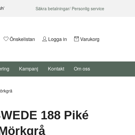
Säkra betalningar/ Personlig service
Önskelistan
Logga in
Varukorg
ering
Kampanj
Kontakt
Om oss
örkgrå
WEDE 188 Piké
Mörkgrå