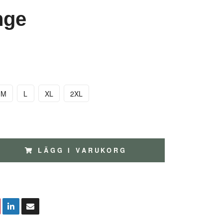
nge
M
L
XL
2XL
LÄGG I VARUKORG