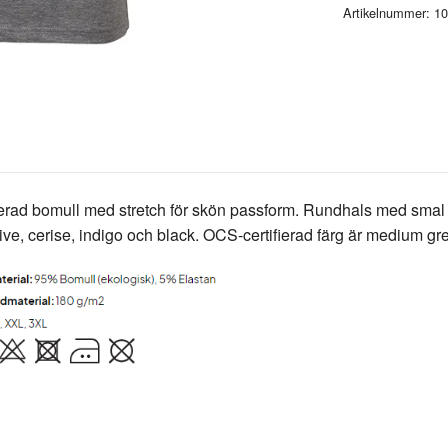
Artikelnummer:
10
ifierad bomull med stretch för skön passform. Rundhals med smal
live, cerise, indigo och black. OCS-certifierad färg är medium g