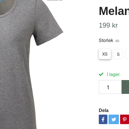
Mela
199 kr
Storlek
XS
XS
S
I lager.
Dela