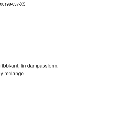
00198-037-XS
 ribbkant, fin dampassform.
rey melange..