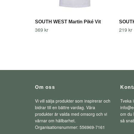
SOUTH WEST Martin Piké Vit
SOUTH 
369 kr
219 kr
Om oss
Kont
Vi vill sälja produkter som inspirerar och
Tveka i
bidrar till en bättre vardag. Våra
info@e
produkter är valda med omsorg och vi
om du h
värnar om hållbarhet.
så snab
Organisationsnummer: 556969-7161